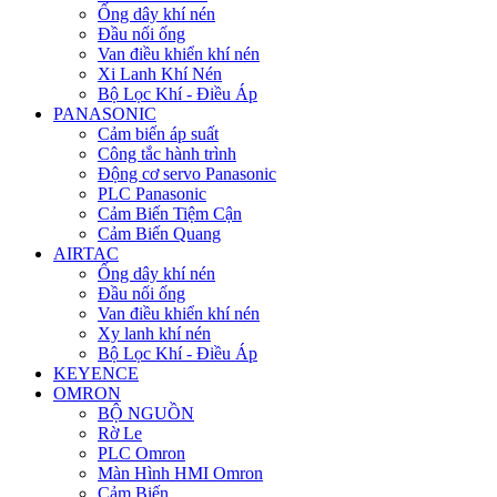
Ống dây khí nén
Đầu nối ống
Van điều khiển khí nén
Xi Lanh Khí Nén
Bộ Lọc Khí - Điều Áp
PANASONIC
Cảm biến áp suất
Công tắc hành trình
Động cơ servo Panasonic
PLC Panasonic
Cảm Biến Tiệm Cận
Cảm Biến Quang
AIRTAC
Ống dây khí nén
Đầu nối ống
Van điều khiển khí nén
Xy lanh khí nén
Bộ Lọc Khí - Điều Áp
KEYENCE
OMRON
BỘ NGUỒN
Rờ Le
PLC Omron
Màn Hình HMI Omron
Cảm Biến