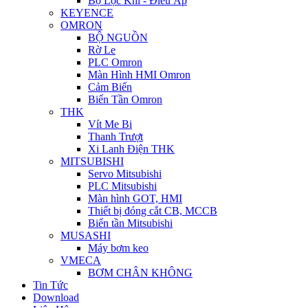
Bộ Lọc Khí - Điều Áp
KEYENCE
OMRON
BỘ NGUỒN
Rờ Le
PLC Omron
Màn Hình HMI Omron
Cảm Biến
Biến Tần Omron
THK
Vít Me Bi
Thanh Trượt
Xi Lanh Điện THK
MITSUBISHI
Servo Mitsubishi
PLC Mitsubishi
Màn hình GOT, HMI
Thiết bị đóng cắt CB, MCCB
Biến tần Mitsubishi
MUSASHI
Máy bơm keo
VMECA
BƠM CHÂN KHÔNG
Tin Tức
Download