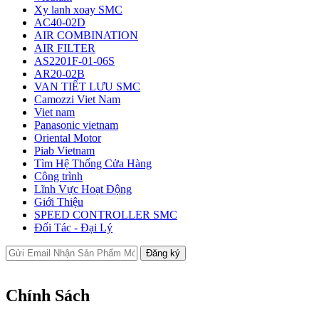
Xy lanh xoay SMC
AC40-02D
AIR COMBINATION
AIR FILTER
AS2201F-01-06S
AR20-02B
VAN TIẾT LƯU SMC
Camozzi Viet Nam
Viet nam
Panasonic vietnam
Oriental Motor
Piab Vietnam
Tìm Hệ Thống Cửa Hàng
Công trình
Lĩnh Vực Hoạt Động
Giới Thiệu
SPEED CONTROLLER SMC
Đối Tác - Đại Lý
Chính Sách