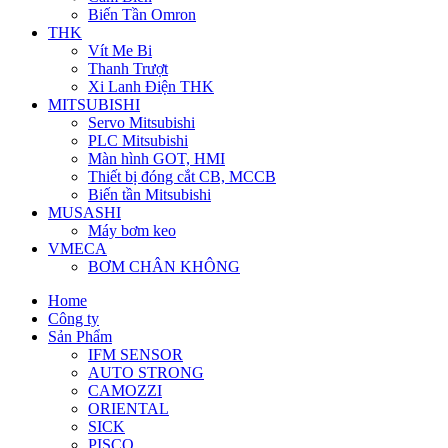
Biến Tần Omron
THK
Vít Me Bi
Thanh Trượt
Xi Lanh Điện THK
MITSUBISHI
Servo Mitsubishi
PLC Mitsubishi
Màn hình GOT, HMI
Thiết bị đóng cắt CB, MCCB
Biến tần Mitsubishi
MUSASHI
Máy bơm keo
VMECA
BƠM CHÂN KHÔNG
Home
Công ty
Sản Phẩm
IFM SENSOR
AUTO STRONG
CAMOZZI
ORIENTAL
SICK
PISCO