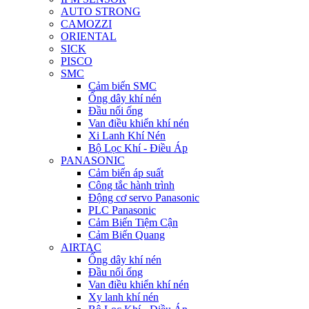
AUTO STRONG
CAMOZZI
ORIENTAL
SICK
PISCO
SMC
Cảm biến SMC
Ống dây khí nén
Đầu nối ống
Van điều khiển khí nén
Xi Lanh Khí Nén
Bộ Lọc Khí - Điều Áp
PANASONIC
Cảm biến áp suất
Công tắc hành trình
Động cơ servo Panasonic
PLC Panasonic
Cảm Biến Tiệm Cận
Cảm Biến Quang
AIRTAC
Ống dây khí nén
Đầu nối ống
Van điều khiển khí nén
Xy lanh khí nén