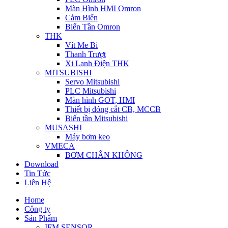
Màn Hình HMI Omron
Cảm Biến
Biến Tần Omron
THK
Vít Me Bi
Thanh Trượt
Xi Lanh Điện THK
MITSUBISHI
Servo Mitsubishi
PLC Mitsubishi
Màn hình GOT, HMI
Thiết bị đóng cắt CB, MCCB
Biến tần Mitsubishi
MUSASHI
Máy bơm keo
VMECA
BƠM CHÂN KHÔNG
Download
Tin Tức
Liên Hệ
Home
Công ty
Sản Phẩm
IFM SENSOR