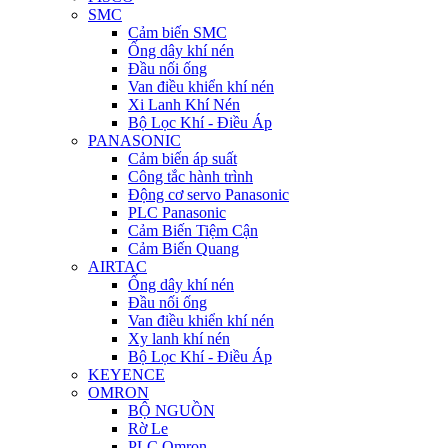
SMC
Cảm biến SMC
Ống dây khí nén
Đầu nối ống
Van điều khiển khí nén
Xi Lanh Khí Nén
Bộ Lọc Khí - Điều Áp
PANASONIC
Cảm biến áp suất
Công tắc hành trình
Động cơ servo Panasonic
PLC Panasonic
Cảm Biến Tiệm Cận
Cảm Biến Quang
AIRTAC
Ống dây khí nén
Đầu nối ống
Van điều khiển khí nén
Xy lanh khí nén
Bộ Lọc Khí - Điều Áp
KEYENCE
OMRON
BỘ NGUỒN
Rờ Le
PLC Omron