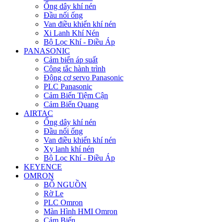
Ống dây khí nén
Đầu nối ống
Van điều khiển khí nén
Xi Lanh Khí Nén
Bộ Lọc Khí - Điều Áp
PANASONIC
Cảm biến áp suất
Công tắc hành trình
Động cơ servo Panasonic
PLC Panasonic
Cảm Biến Tiệm Cận
Cảm Biến Quang
AIRTAC
Ống dây khí nén
Đầu nối ống
Van điều khiển khí nén
Xy lanh khí nén
Bộ Lọc Khí - Điều Áp
KEYENCE
OMRON
BỘ NGUỒN
Rờ Le
PLC Omron
Màn Hình HMI Omron
Cảm Biến