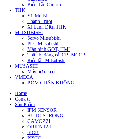
Biến Tần Omron
THK
Vít Me Bi
Thanh Trượt
Xi Lanh Điện THK
MITSUBISHI
Servo Mitsubishi
PLC Mitsubishi
Màn hình GOT, HMI
Thiết bị đóng cắt CB, MCCB
Biến tần Mitsubishi
MUSASHI
Máy bơm keo
VMECA
BƠM CHÂN KHÔNG
Home
Công ty
Sản Phẩm
IFM SENSOR
AUTO STRONG
CAMOZZI
ORIENTAL
SICK
PISCO