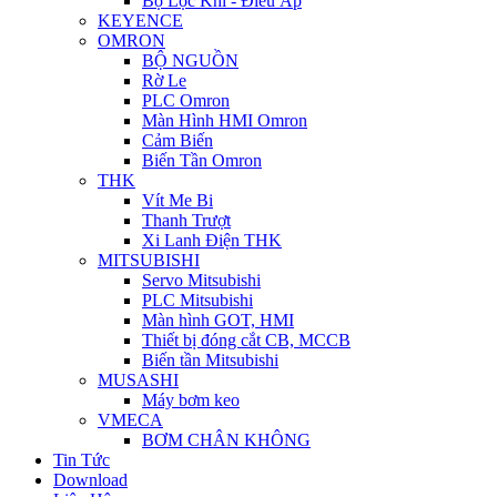
Bộ Lọc Khí - Điều Áp
KEYENCE
OMRON
BỘ NGUỒN
Rờ Le
PLC Omron
Màn Hình HMI Omron
Cảm Biến
Biến Tần Omron
THK
Vít Me Bi
Thanh Trượt
Xi Lanh Điện THK
MITSUBISHI
Servo Mitsubishi
PLC Mitsubishi
Màn hình GOT, HMI
Thiết bị đóng cắt CB, MCCB
Biến tần Mitsubishi
MUSASHI
Máy bơm keo
VMECA
BƠM CHÂN KHÔNG
Tin Tức
Download