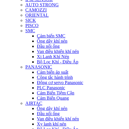
AUTO STRONG
CAMOZZI
ORIENTAL
SICK
PISCO
SMC
Cảm biến SMC
Ống dây khí nén
Đầu nối ống
Van điều khiển khí nén
Xi Lanh Khí Nén
Bộ Lọc Khí - Điều Áp
PANASONIC
Cảm biến áp suất
Công tắc hành trình
Động cơ servo Panasonic
PLC Panasonic
Cảm Biến Tiệm Cận
Cảm Biến Quang
AIRTAC
Ống dây khí nén
Đầu nối ống
Van điều khiển khí nén
Xy lanh khí nén