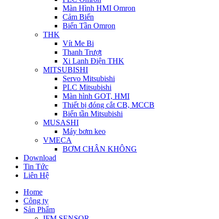
Màn Hình HMI Omron
Cảm Biến
Biến Tần Omron
THK
Vít Me Bi
Thanh Trượt
Xi Lanh Điện THK
MITSUBISHI
Servo Mitsubishi
PLC Mitsubishi
Màn hình GOT, HMI
Thiết bị đóng cắt CB, MCCB
Biến tần Mitsubishi
MUSASHI
Máy bơm keo
VMECA
BƠM CHÂN KHÔNG
Download
Tin Tức
Liên Hệ
Home
Công ty
Sản Phẩm
IFM SENSOR