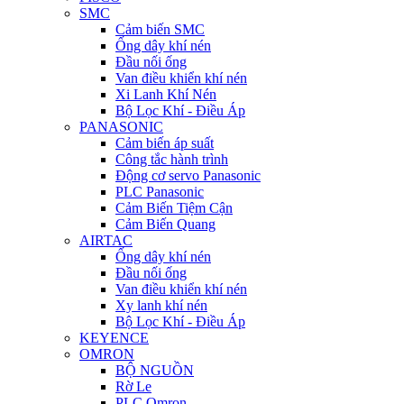
SMC
Cảm biến SMC
Ống dây khí nén
Đầu nối ống
Van điều khiển khí nén
Xi Lanh Khí Nén
Bộ Lọc Khí - Điều Áp
PANASONIC
Cảm biến áp suất
Công tắc hành trình
Động cơ servo Panasonic
PLC Panasonic
Cảm Biến Tiệm Cận
Cảm Biến Quang
AIRTAC
Ống dây khí nén
Đầu nối ống
Van điều khiển khí nén
Xy lanh khí nén
Bộ Lọc Khí - Điều Áp
KEYENCE
OMRON
BỘ NGUỒN
Rờ Le
PLC Omron