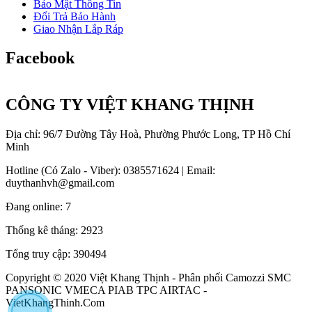
Bảo Mật Thông Tin
Đổi Trả Bảo Hành
Giao Nhận Lắp Ráp
Facebook
CÔNG TY VIỆT KHANG THỊNH
Địa chỉ: 96/7 Đường Tây Hoà, Phường Phước Long, TP Hồ Chí
Minh
Hotline (Có Zalo - Viber): 0385571624 | Email:
duythanhvh@gmail.com
Đang online:
7
Thống kê tháng:
2923
Tổng truy cập:
390494
Copyright © 2020 Việt Khang Thịnh - Phân phối Camozzi SMC
PANSONIC VMECA PIAB TPC AIRTAC -
VietKhangThinh.Com