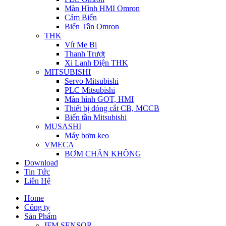
Màn Hình HMI Omron
Cảm Biến
Biến Tần Omron
THK
Vít Me Bi
Thanh Trượt
Xi Lanh Điện THK
MITSUBISHI
Servo Mitsubishi
PLC Mitsubishi
Màn hình GOT, HMI
Thiết bị đóng cắt CB, MCCB
Biến tần Mitsubishi
MUSASHI
Máy bơm keo
VMECA
BƠM CHÂN KHÔNG
Download
Tin Tức
Liên Hệ
Home
Công ty
Sản Phẩm
IFM SENSOR