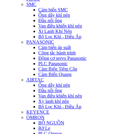
SMC
Cảm biến SMC
Ống dây khí nén
Đầu nối ống
Van điều khiển khí nén
Xi Lanh Khí Nén
Bộ Lọc Khí - Điều Áp
PANASONIC
Cảm biến áp suất
Công tắc hành trình
Động cơ servo Panasonic
PLC Panasonic
Cảm Biến Tiệm Cận
Cảm Biến Quang
AIRTAC
Ống dây khí nén
Đầu nối ống
Van điều khiển khí nén
Xy lanh khí nén
Bộ Lọc Khí - Điều Áp
KEYENCE
OMRON
BỘ NGUỒN
Rờ Le
PLC Omron