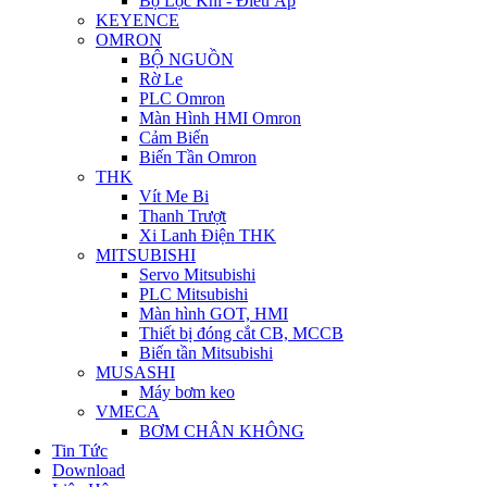
Bộ Lọc Khí - Điều Áp
KEYENCE
OMRON
BỘ NGUỒN
Rờ Le
PLC Omron
Màn Hình HMI Omron
Cảm Biến
Biến Tần Omron
THK
Vít Me Bi
Thanh Trượt
Xi Lanh Điện THK
MITSUBISHI
Servo Mitsubishi
PLC Mitsubishi
Màn hình GOT, HMI
Thiết bị đóng cắt CB, MCCB
Biến tần Mitsubishi
MUSASHI
Máy bơm keo
VMECA
BƠM CHÂN KHÔNG
Tin Tức
Download