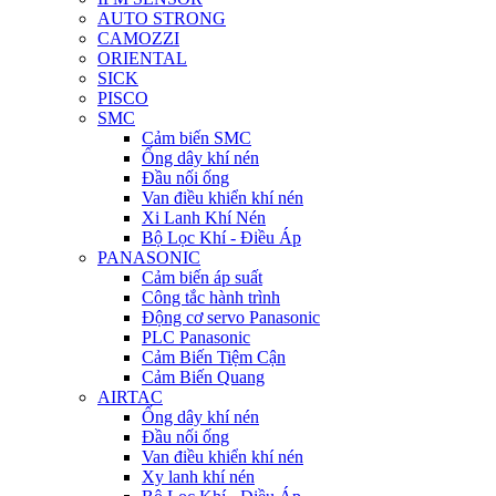
AUTO STRONG
CAMOZZI
ORIENTAL
SICK
PISCO
SMC
Cảm biến SMC
Ống dây khí nén
Đầu nối ống
Van điều khiển khí nén
Xi Lanh Khí Nén
Bộ Lọc Khí - Điều Áp
PANASONIC
Cảm biến áp suất
Công tắc hành trình
Động cơ servo Panasonic
PLC Panasonic
Cảm Biến Tiệm Cận
Cảm Biến Quang
AIRTAC
Ống dây khí nén
Đầu nối ống
Van điều khiển khí nén
Xy lanh khí nén