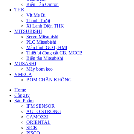
Biến Tần Omron
THK
Vít Me Bi
Thanh Trượt
Xi Lanh Điện THK
MITSUBISHI
Servo Mitsubishi
PLC Mitsubishi
Màn hình GOT, HMI
Thiết bị đóng cắt CB, MCCB
Biến tần Mitsubishi
MUSASHI
Máy bơm keo
VMECA
BƠM CHÂN KHÔNG
Home
Công ty
Sản Phẩm
IFM SENSOR
AUTO STRONG
CAMOZZI
ORIENTAL
SICK
PISCO