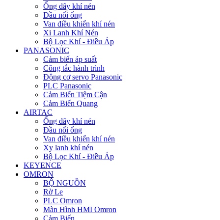
Ống dây khí nén
Đầu nối ống
Van điều khiển khí nén
Xi Lanh Khí Nén
Bộ Lọc Khí - Điều Áp
PANASONIC
Cảm biến áp suất
Công tắc hành trình
Động cơ servo Panasonic
PLC Panasonic
Cảm Biến Tiệm Cận
Cảm Biến Quang
AIRTAC
Ống dây khí nén
Đầu nối ống
Van điều khiển khí nén
Xy lanh khí nén
Bộ Lọc Khí - Điều Áp
KEYENCE
OMRON
BỘ NGUỒN
Rờ Le
PLC Omron
Màn Hình HMI Omron
Cảm Biến