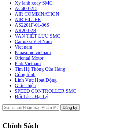
Xy lanh xoay SMC
AC40-02D
AIR COMBINATION
AIR FILTER
AS2201F-01-06S
AR20-02B
VAN TIẾT LƯU SMC
Camozzi Viet Nam
Viet nam
Panasonic vietnam
Oriental Motor
Piab Vietnam
Tìm Hệ Thống Cửa Hàng
Công trình
Lĩnh Vực Hoạt Động
Giới Thiệu
SPEED CONTROLLER SMC
Đối Tác - Đại Lý
Chính Sách