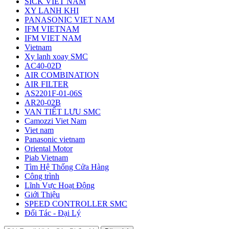
SICK VIET NAM
XY LANH KHI
PANASONIC VIET NAM
IFM VIETNAM
IFM VIET NAM
Vietnam
Xy lanh xoay SMC
AC40-02D
AIR COMBINATION
AIR FILTER
AS2201F-01-06S
AR20-02B
VAN TIẾT LƯU SMC
Camozzi Viet Nam
Viet nam
Panasonic vietnam
Oriental Motor
Piab Vietnam
Tìm Hệ Thống Cửa Hàng
Công trình
Lĩnh Vực Hoạt Động
Giới Thiệu
SPEED CONTROLLER SMC
Đối Tác - Đại Lý