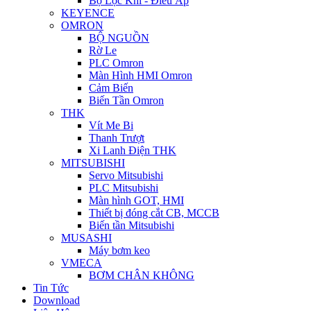
Bộ Lọc Khí - Điều Áp
KEYENCE
OMRON
BỘ NGUỒN
Rờ Le
PLC Omron
Màn Hình HMI Omron
Cảm Biến
Biến Tần Omron
THK
Vít Me Bi
Thanh Trượt
Xi Lanh Điện THK
MITSUBISHI
Servo Mitsubishi
PLC Mitsubishi
Màn hình GOT, HMI
Thiết bị đóng cắt CB, MCCB
Biến tần Mitsubishi
MUSASHI
Máy bơm keo
VMECA
BƠM CHÂN KHÔNG
Tin Tức
Download