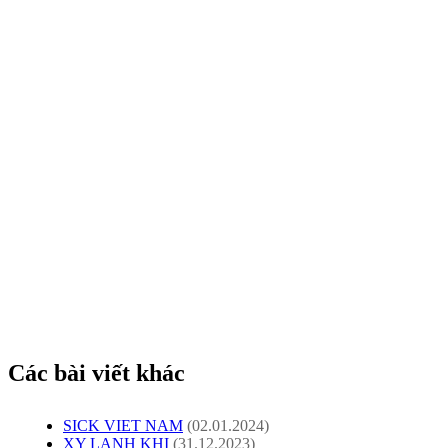
Cảm biến Panasonic Sensor Panasonic
Panasonic Viet Nam - PLC Panasonic - Modul Panasonic - Motor Panasonic
Panasonic Distributor
đại lý panasonic. đại lý panasonic. đại lý panasonic. đại lý panasonic
Cảm biến Panasonic Sensor Panasonic
Panasonic Viet Nam - PLC Panasonic - Modul Panasonic - Motor Panasonic
Panasonic Distributor
đại lý panasonic. đại lý panasonic. đại lý panasonic. đại lý panasonic
Các bài viết khác
SICK VIET NAM
(02.01.2024)
XY LANH KHI
(31.12.2023)