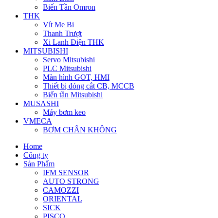
Biến Tần Omron
THK
Vít Me Bi
Thanh Trượt
Xi Lanh Điện THK
MITSUBISHI
Servo Mitsubishi
PLC Mitsubishi
Màn hình GOT, HMI
Thiết bị đóng cắt CB, MCCB
Biến tần Mitsubishi
MUSASHI
Máy bơm keo
VMECA
BƠM CHÂN KHÔNG
Home
Công ty
Sản Phẩm
IFM SENSOR
AUTO STRONG
CAMOZZI
ORIENTAL
SICK
PISCO