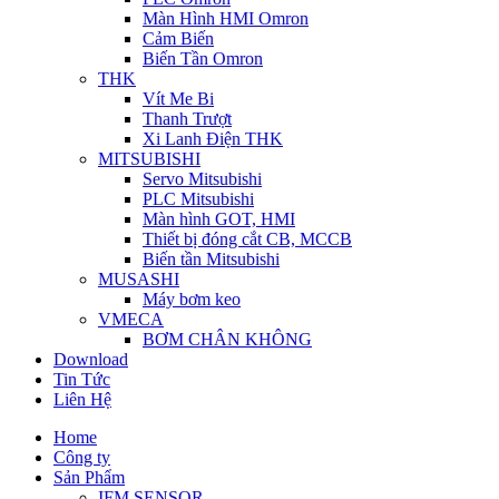
Màn Hình HMI Omron
Cảm Biến
Biến Tần Omron
THK
Vít Me Bi
Thanh Trượt
Xi Lanh Điện THK
MITSUBISHI
Servo Mitsubishi
PLC Mitsubishi
Màn hình GOT, HMI
Thiết bị đóng cắt CB, MCCB
Biến tần Mitsubishi
MUSASHI
Máy bơm keo
VMECA
BƠM CHÂN KHÔNG
Download
Tin Tức
Liên Hệ
Home
Công ty
Sản Phẩm
IFM SENSOR