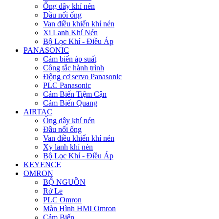
Ống dây khí nén
Đầu nối ống
Van điều khiển khí nén
Xi Lanh Khí Nén
Bộ Lọc Khí - Điều Áp
PANASONIC
Cảm biến áp suất
Công tắc hành trình
Động cơ servo Panasonic
PLC Panasonic
Cảm Biến Tiệm Cận
Cảm Biến Quang
AIRTAC
Ống dây khí nén
Đầu nối ống
Van điều khiển khí nén
Xy lanh khí nén
Bộ Lọc Khí - Điều Áp
KEYENCE
OMRON
BỘ NGUỒN
Rờ Le
PLC Omron
Màn Hình HMI Omron
Cảm Biến