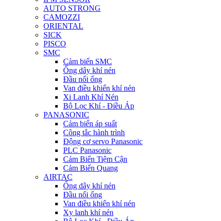
AUTO STRONG
CAMOZZI
ORIENTAL
SICK
PISCO
SMC
Cảm biến SMC
Ống dây khí nén
Đầu nối ống
Van điều khiển khí nén
Xi Lanh Khí Nén
Bộ Lọc Khí - Điều Áp
PANASONIC
Cảm biến áp suất
Công tắc hành trình
Động cơ servo Panasonic
PLC Panasonic
Cảm Biến Tiệm Cận
Cảm Biến Quang
AIRTAC
Ống dây khí nén
Đầu nối ống
Van điều khiển khí nén
Xy lanh khí nén