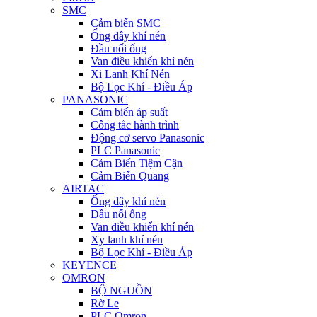
SMC
Cảm biến SMC
Ống dây khí nén
Đầu nối ống
Van điều khiển khí nén
Xi Lanh Khí Nén
Bộ Lọc Khí - Điều Áp
PANASONIC
Cảm biến áp suất
Công tắc hành trình
Động cơ servo Panasonic
PLC Panasonic
Cảm Biến Tiệm Cận
Cảm Biến Quang
AIRTAC
Ống dây khí nén
Đầu nối ống
Van điều khiển khí nén
Xy lanh khí nén
Bộ Lọc Khí - Điều Áp
KEYENCE
OMRON
BỘ NGUỒN
Rờ Le
PLC Omron